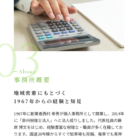
03
About
事務所概要
地域密着にもとづく
1967年からの経験と知見
1967年に創業者西村 幸男が個人事務所として開業し、2014年
に「泉州税理士法人」へと法人成りしました。代表社員の藤
原 博文をはじめ、経験豊富な税理士・職員が多く在籍してお
ります。国道26号線からすぐで駐車場も完備、電車でも東岸